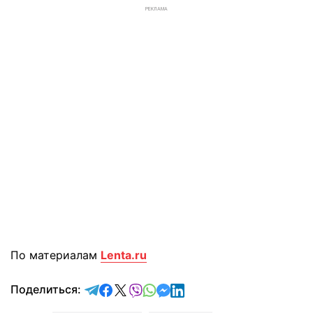
РЕКЛАМА
По материалам
Lenta.ru
отправить в Telegram
поделиться в Facebook
поделиться в X
отправить в Viber
отправить в Whatsapp
отправить в Messenger
отправить в LinkedIn
Поделиться: