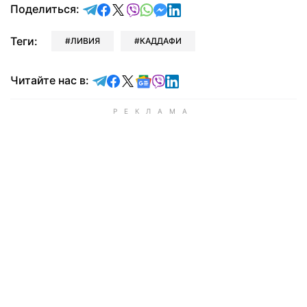
отправить в Telegram
поделиться в Facebook
поделиться в X
отправить в Viber
отправить в Whatsapp
отправить в Messenger
отправить в LinkedIn
Поделиться:
Теги:
ЛИВИЯ
КАДДАФИ
Читайте в Telegram
Читайте в Facebook
Читайте в X
Читайте в Google news
Читайте в Viber
Читайте в LinkedIn
Читайте нас в: