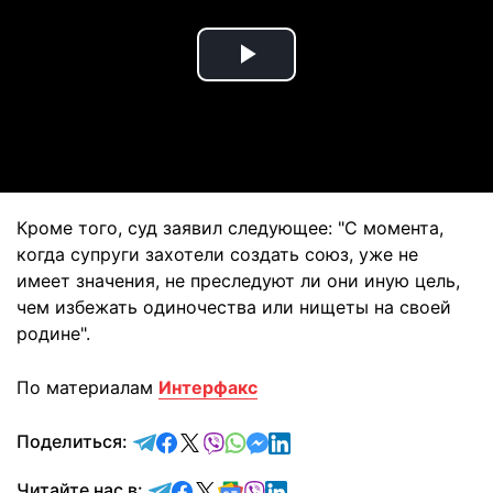
Play
Video
Кроме того, суд заявил следующее: "С момента,
когда супруги захотели создать союз, уже не
имеет значения, не преследуют ли они иную цель,
чем избежать одиночества или нищеты на своей
родине".
По материалам
Интерфакс
отправить в Telegram
поделиться в Facebook
поделиться в X
отправить в Viber
отправить в Whatsapp
отправить в Messenger
отправить в LinkedIn
Поделиться:
Читайте в Telegram
Читайте в Facebook
Читайте в X
Читайте в Google news
Читайте в Viber
Читайте в LinkedIn
Читайте нас в: