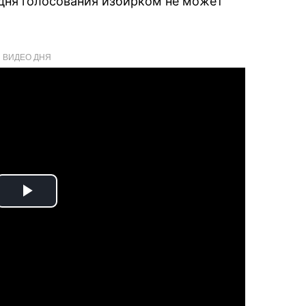
о дня голосования избирком не может
ВИДЕО ДНЯ
Play
Video