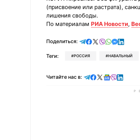
(присвоение или растрата), санк
лишения свободы.
По материалам
РИА Новости
,
Ве
отправить в Telegram
поделиться в Face
поделиться в X
отправить в V
отправить 
отправит
отправ
Поделиться:
Теги:
РОССИЯ
НАВАЛЬНЫЙ
Читайте в Telegram
Читайте в Faceb
Читайте в X
Читайте в 
Читайте в
Читайт
Читайте нас в: