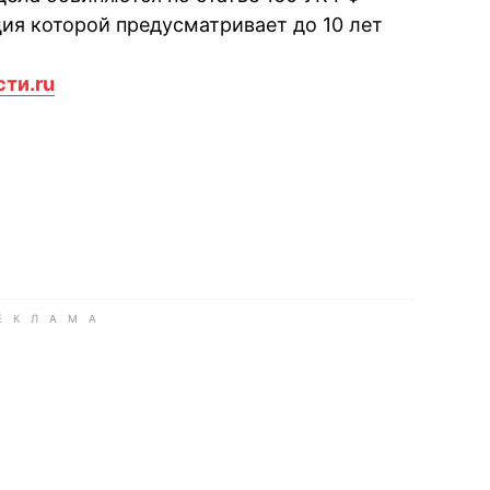
ция которой предусматривает до 10 лет
сти.ru
book
iber
в Whatsapp
ь в Messenger
ить в LinkedIn
ook
Google news
 Viber
е в LinkedIn