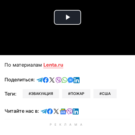
Play
Video
По материалам
Lenta.ru
отправить в Telegram
поделиться в Facebook
поделиться в X
отправить в Viber
отправить в Whatsapp
отправить в Messenger
отправить в LinkedIn
Поделиться:
Теги:
ЭВАКУАЦИЯ
ПОЖАР
США
Читайте в Telegram
Читайте в Facebook
Читайте в X
Читайте в Google news
Читайте в Viber
Читайте в LinkedIn
Читайте нас в: