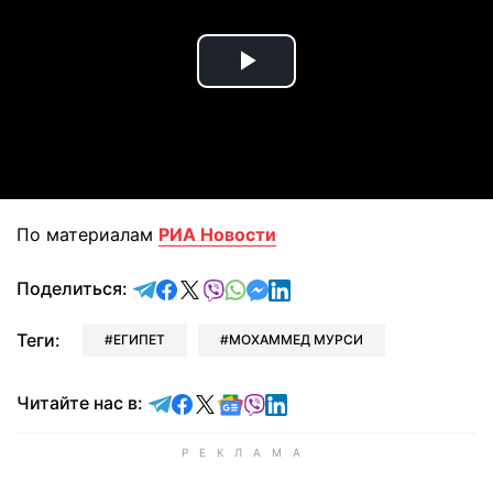
Play
Video
По материалам
РИА Новости
отправить в Telegram
поделиться в Facebook
поделиться в X
отправить в Viber
отправить в Whatsapp
отправить в Messenger
отправить в LinkedIn
Поделиться:
Теги:
ЕГИПЕТ
МОХАММЕД МУРСИ
Читайте в Telegram
Читайте в Facebook
Читайте в X
Читайте в Google news
Читайте в Viber
Читайте в LinkedIn
Читайте нас в: