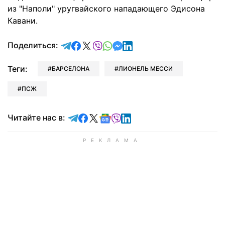
из "Наполи" уругвайского нападающего Эдисона
Кавани.
отправить в Telegram
поделиться в Facebook
поделиться в X
отправить в Viber
отправить в Whatsapp
отправить в Messenger
отправить в LinkedIn
Поделиться:
Теги:
БАРСЕЛОНА
ЛИОНЕЛЬ МЕССИ
ПСЖ
Читайте в Telegram
Читайте в Facebook
Читайте в X
Читайте в Google news
Читайте в Viber
Читайте в LinkedIn
Читайте нас в: