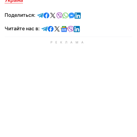
Україна
отправить в Telegram
поделиться в Facebook
поделиться в X
отправить в Viber
отправить в Whatsapp
отправить в Messenger
отправить в LinkedIn
Поделиться:
Читайте в Telegram
Читайте в Facebook
Читайте в X
Читайте в Google news
Читайте в Viber
Читайте в LinkedIn
Читайте нас в: