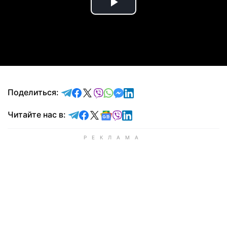
Play
Video
отправить в Telegram
поделиться в Facebook
поделиться в X
отправить в Viber
отправить в Whatsapp
отправить в Messenger
отправить в LinkedIn
Поделиться:
Читайте в Telegram
Читайте в Facebook
Читайте в X
Читайте в Google news
Читайте в Viber
Читайте в LinkedIn
Читайте нас в: