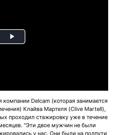
Play
Video
я компании Delcam (которая занимается
чения) Клайва Мартеля (Clive Martell),
ных проходил стажировку уже в течение
 месяцев. "Эти двое мужчин не были
жировались у нас. Они были на полпути