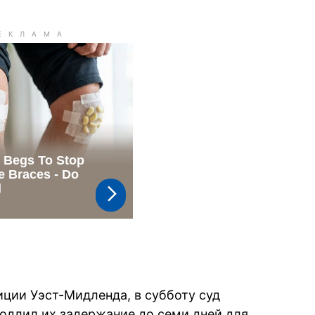
ции Уэст-Мидленда, в субботу суд
одлил их задержание до семи дней для