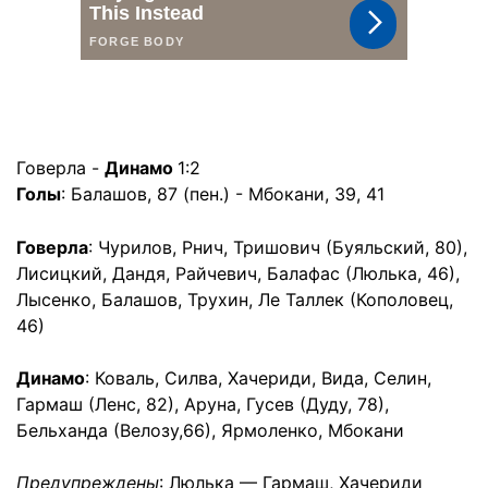
Говерла -
Динамо
1:2
Голы
: Балашов, 87 (пен.) - Мбокани, 39, 41
Говерла
: Чурилов, Рнич, Тришович (Буяльский, 80),
Лисицкий, Дандя, Райчевич, Балафас (Люлька, 46),
Лысенко, Балашов, Трухин, Ле Таллек (Кополовец,
46)
Динамо
: Коваль, Силва, Хачериди, Вида, Селин,
Гармаш (Ленс, 82), Аруна, Гусев (Дуду, 78),
Бельханда (Велозу,66), Ярмоленко, Мбокани
Предупреждены
: Люлька — Гармаш, Хачериди