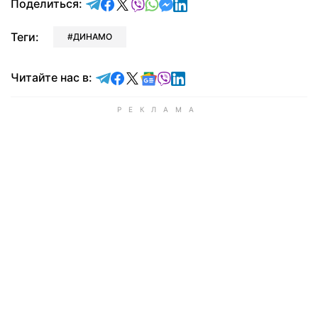
отправить в Telegram
поделиться в Facebook
поделиться в X
отправить в Viber
отправить в Whatsapp
отправить в Messenger
отправить в LinkedIn
Поделиться:
Теги:
ДИНАМО
Читайте в Telegram
Читайте в Facebook
Читайте в X
Читайте в Google news
Читайте в Viber
Читайте в LinkedIn
Читайте нас в: