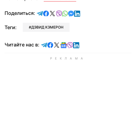
отправить в Telegram
поделиться в Facebook
поделиться в X
отправить в Viber
отправить в Whatsapp
отправить в Messenger
отправить в LinkedIn
Поделиться:
Теги:
ДЭВИД КЭМЕРОН
Читайте в Telegram
Читайте в Facebook
Читайте в X
Читайте в Google news
Читайте в Viber
Читайте в LinkedIn
Читайте нас в: