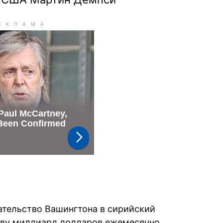
ательство Вашингтона в сирийский
тву миллиард долларов ежемесячно,