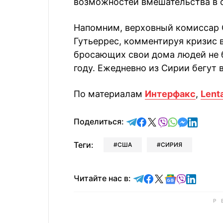
возможностей вмешательства в 
Напомним, верховный комиссар 
Гутьеррес, комментируя кризис в
бросающих свои дома людей не б
году. Ежедневно из Сирии бегут 
По материалам
Интерфакс
,
Lenta
отправить в Telegram
поделиться в Face
поделиться в X
отправить в V
отправить 
отправит
отправ
Поделиться:
Теги:
США
СИРИЯ
Читайте в Telegram
Читайте в Faceb
Читайте в X
Читайте в 
Читайте в
Читайт
Читайте нас в: