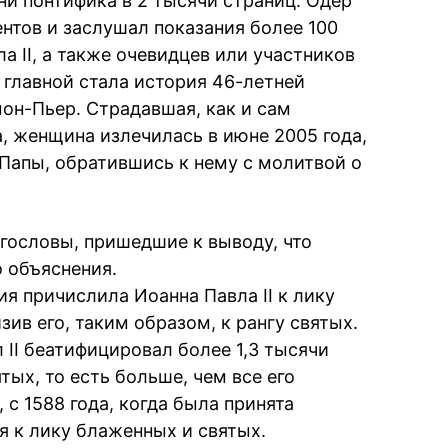
зни понтифика в 2 тысячи страниц. Одер
нтов и заслушал показания более 100
а II, а также очевидцев или участников
 главной стала история 46-летней
он-Пьер. Страдавшая, как и сам
, женщина излечилась в июне 2005 года,
 Папы, обратившись к нему с молитвой о
огословы, пришедшие к выводу, что
 объяснения.
ия причислила Иоанна Павла II к лику
в его, таким образом, к рангу святых.
 II беатифицировал более 1,3 тысячи
тых, то есть больше, чем все его
 с 1588 года, когда была принята
 к лику блаженных и святых.