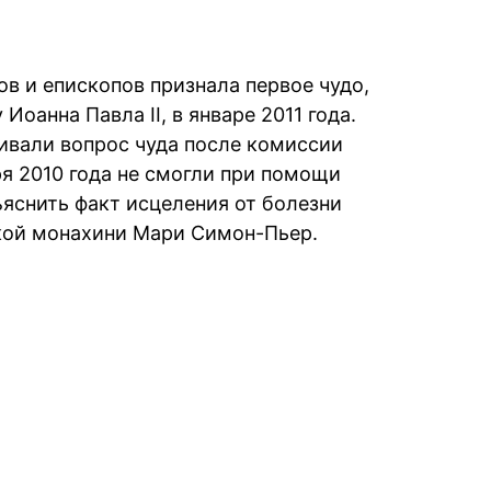
в и епископов признала первое чудо,
оанна Павла II, в январе 2011 года.
ивали вопрос чуда после комиссии
ря 2010 года не смогли при помощи
яснить факт исцеления от болезни
кой монахини Мари Симон-Пьер.
book
iber
в Whatsapp
ь в Messenger
ить в LinkedIn
ook
Google news
 Viber
е в LinkedIn