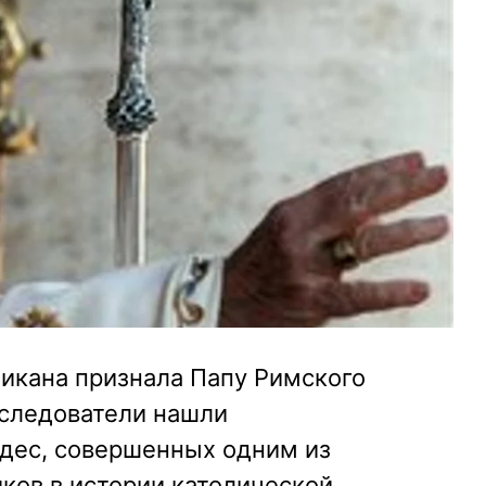
тикана признала Папу Римского
сследователи нашли
удес, совершенных одним из
ков в истории католической