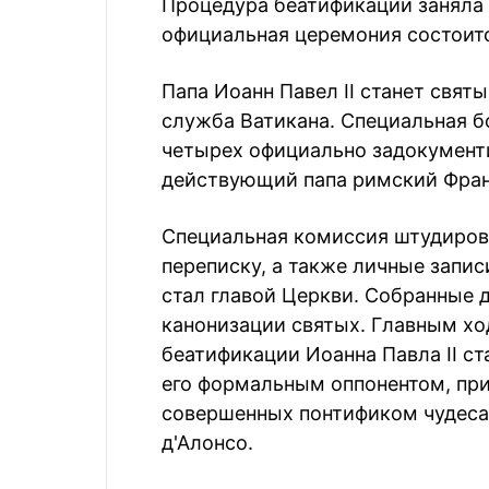
Процедура беатификации заняла 
официальная церемония состоитс
Папа Иоанн Павел II станет свят
служба Ватикана. Специальная б
четырех официально задокументи
действующий папа римский Фран
Специальная комиссия штудиров
переписку, а также личные запис
стал главой Церкви. Собранные 
канонизации святых. Главным х
беатификации Иоанна Павла II с
его формальным оппонентом, пр
совершенных понтификом чудеса
д'Алонсо.