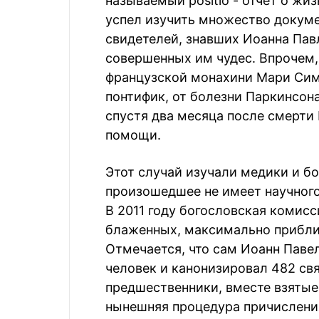
называемый рositio - отчет о жи
успел изучить множество докуме
свидетелей, знавших Иоанна Павл
совершенных им чудес. Впрочем,
французской монахини Мари Сим
понтифик, от болезни Паркинсона
спустя два месяца после смерти
помощи.
Этот случай изучали медики и б
произошедшее не имеет научного
В 2011 году богословская комисс
блаженных, максимально приблизи
Отмечается, что сам Иоанн Павел
человек и канонизировал 482 свя
предшественники, вместе взятые,
нынешняя процедура причисления