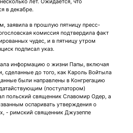
несколько лет. Ожидается, что
я в декабре.
ым, заявила в прошлую пятницу пресс-
огословская комиссия подтвердила факт
рованных чудес, и в пятницу утром
циск подписал указ.
ала информацию о жизни Папы, включая
и, сделанные до того, как Кароль Войтыла
данные были направлены в Конгрегацию
одатайствующим (постулатором)
тал польский священник Славомир Одер, а
изванным оспаривать утверждения о
х, - римский священник Джузеппе