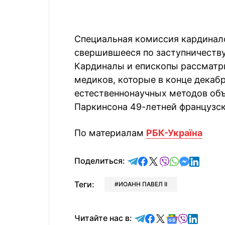
Специальная комиссия кардинало
свершившееся по заступничеству И
Кардиналы и епископы рассматр
медиков, которые в конце декаб
естественнонаучных методов объ
Паркинсона 49-летней французс
По материалам
РБК-Україна
отправить в Telegram
поделиться в Face
поделиться в X
отправить в V
отправить 
отправит
отправ
Поделиться:
Теги:
ИОАНН ПАВЕЛ II
Читайте в Telegram
Читайте в Faceb
Читайте в X
Читайте в 
Читайте в
Читайт
Читайте нас в: