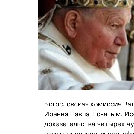
Богословская комиссия Ва
Иоанна Павла II святым. И
доказательства четырех ч
самых популярных понтифи