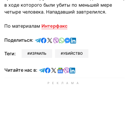
в ходе которого были убиты по меньшей мере
четыре человека. Нападавший завтрелился.
По материалам
Интерфакс
отправить в Telegram
поделиться в Facebook
поделиться в X
отправить в Viber
отправить в Whatsapp
отправить в Messenger
отправить в LinkedIn
Поделиться:
Теги:
ИЗРАИЛЬ
УБИЙСТВО
Читайте в Telegram
Читайте в Facebook
Читайте в X
Читайте в Google news
Читайте в Viber
Читайте в LinkedIn
Читайте нас в: