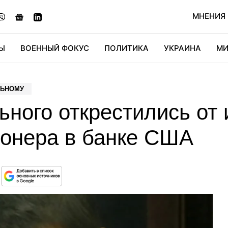
МНЕНИЯ
Ы
ВОЕННЫЙ ФОКУС
ПОЛИТИКА
УКРАИНА
МИ
ОНОМИКА
ДИДЖИТАЛ
АВТО
МИРФАН
КУЛЬТ
ЛЬНОМУ
ьного открестились от
ионера в банке США