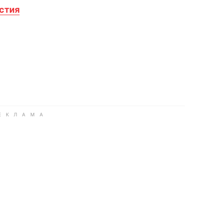
стия
book
iber
в Whatsapp
ь в Messenger
ить в LinkedIn
ook
Google news
 Viber
е в LinkedIn