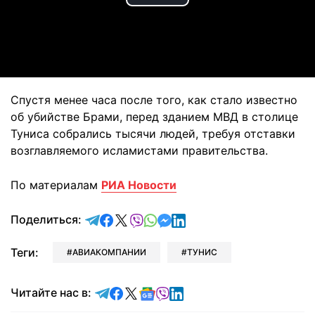
Play
Video
Спустя менее часа после того, как стало известно
об убийстве Брами, перед зданием МВД в столице
Туниса собрались тысячи людей, требуя отставки
возглавляемого исламистами правительства.
По материалам
РИА Новости
отправить в Telegram
поделиться в Facebook
поделиться в X
отправить в Viber
отправить в Whatsapp
отправить в Messenger
отправить в LinkedIn
Поделиться:
Теги:
АВИАКОМПАНИИ
ТУНИС
Читайте в Telegram
Читайте в Facebook
Читайте в X
Читайте в Google news
Читайте в Viber
Читайте в LinkedIn
Читайте нас в: