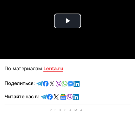
Play
Video
По материалам
Lenta.ru
отправить в Telegram
поделиться в Facebook
поделиться в X
отправить в Viber
отправить в Whatsapp
отправить в Messenger
отправить в LinkedIn
Поделиться:
Читайте в Telegram
Читайте в Facebook
Читайте в X
Читайте в Google news
Читайте в Viber
Читайте в LinkedIn
Читайте нас в: