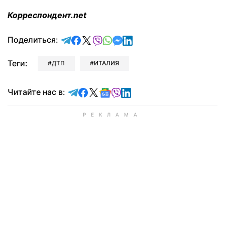
Корреспондент.net
отправить в Telegram
поделиться в Facebook
поделиться в X
отправить в Viber
отправить в Whatsapp
отправить в Messenger
отправить в LinkedIn
Поделиться:
Теги:
ДТП
ИТАЛИЯ
Читайте в Telegram
Читайте в Facebook
Читайте в X
Читайте в Google news
Читайте в Viber
Читайте в LinkedIn
Читайте нас в: