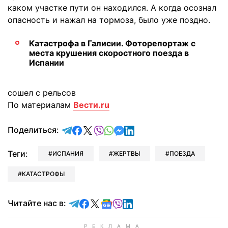
каком участке пути он находился. А когда осознал
опасность и нажал на тормоза, было уже поздно.
Катастрофа в Галисии. Фоторепортаж с
места крушения скоростного поезда в
Испании
сошел с рельсов
По материалам
Вести.ru
отправить в Telegram
поделиться в Facebook
поделиться в X
отправить в Viber
отправить в Whatsapp
отправить в Messenger
отправить в LinkedIn
Поделиться:
Теги:
ИСПАНИЯ
ЖЕРТВЫ
ПОЕЗДА
КАТАСТРОФЫ
Читайте в Telegram
Читайте в Facebook
Читайте в X
Читайте в Google news
Читайте в Viber
Читайте в LinkedIn
Читайте нас в: