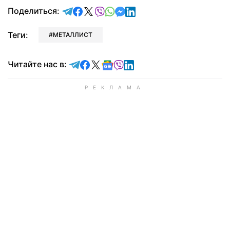
отправить в Telegram
поделиться в Facebook
поделиться в X
отправить в Viber
отправить в Whatsapp
отправить в Messenger
отправить в LinkedIn
Поделиться:
Теги:
МЕТАЛЛИСТ
Читайте в Telegram
Читайте в Facebook
Читайте в X
Читайте в Google news
Читайте в Viber
Читайте в LinkedIn
Читайте нас в: