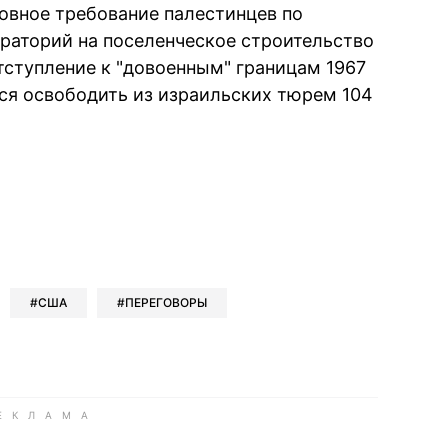
новное требование палестинцев по
раторий на поселенческое строительство
тступление к "довоенным" границам 1967
лся освободить из израильских тюрем 104
book
iber
в Whatsapp
ь в Messenger
ить в LinkedIn
США
ПЕРЕГОВОРЫ
ook
Google news
 Viber
е в LinkedIn