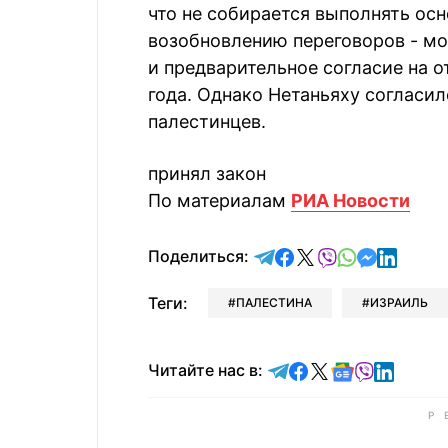
что не собирается выполнять ос
возобновлению переговоров - мо
и предварительное согласие на о
года. Однако Нетаньяху согласи
палестинцев.
принял закон
По материалам
РИА Новости
отправить в Telegram
поделиться в Face
поделиться в X
отправить в V
отправить 
отправит
отправ
Поделиться:
Теги:
ПАЛЕСТИНА
ИЗРАИЛЬ
Читайте в Telegram
Читайте в Faceb
Читайте в X
Читайте в 
Читайте в
Читайт
Читайте нас в: