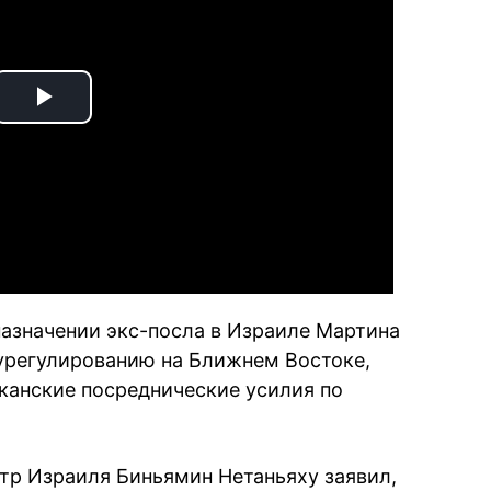
Play
Video
назначении экс-посла в Израиле Мартина
урегулированию на Ближнем Востоке,
канские посреднические усилия по
тр Израиля Биньямин Нетаньяху заявил,