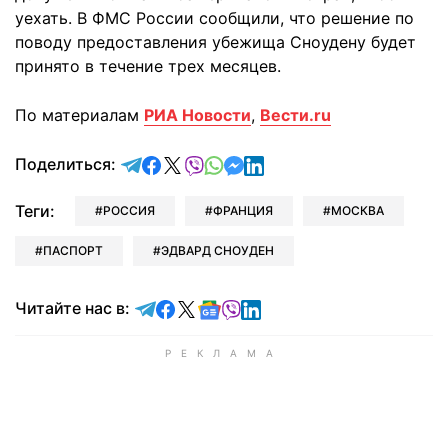
уехать. В ФМС России сообщили, что решение по
поводу предоставления убежища Сноудену будет
принято в течение трех месяцев.
По материалам
РИА Новости
,
Вести.ru
отправить в Telegram
поделиться в Facebook
поделиться в X
отправить в Viber
отправить в Whatsapp
отправить в Messenger
отправить в LinkedIn
Поделиться:
Теги:
РОССИЯ
ФРАНЦИЯ
МОСКВА
ПАСПОРТ
ЭДВАРД СНОУДЕН
Читайте в Telegram
Читайте в Facebook
Читайте в X
Читайте в Google news
Читайте в Viber
Читайте в LinkedIn
Читайте нас в: