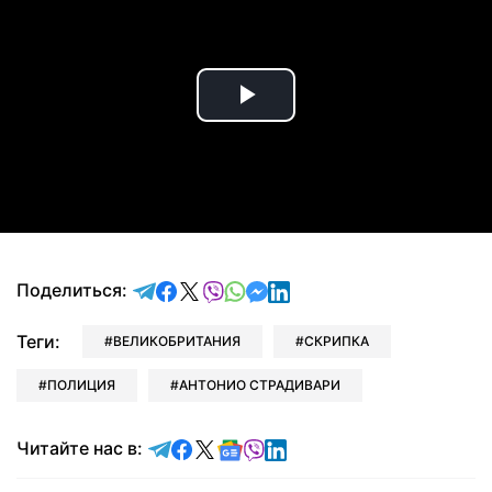
Play
Video
отправить в Telegram
поделиться в Facebook
поделиться в X
отправить в Viber
отправить в Whatsapp
отправить в Messenger
отправить в LinkedIn
Поделиться:
Теги:
ВЕЛИКОБРИТАНИЯ
СКРИПКА
ПОЛИЦИЯ
АНТОНИО СТРАДИВАРИ
Читайте в Telegram
Читайте в Facebook
Читайте в X
Читайте в Google news
Читайте в Viber
Читайте в LinkedIn
Читайте нас в: