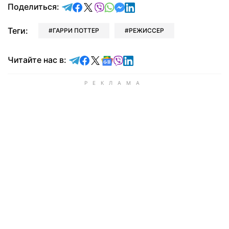
отправить в Telegram
поделиться в Facebook
поделиться в X
отправить в Viber
отправить в Whatsapp
отправить в Messenger
отправить в LinkedIn
Поделиться:
Теги:
ГАРРИ ПОТТЕР
РЕЖИССЕР
Читайте в Telegram
Читайте в Facebook
Читайте в X
Читайте в Google news
Читайте в Viber
Читайте в LinkedIn
Читайте нас в: