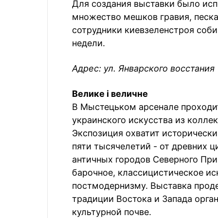
Для создания выставки было испо
множество мешков гравия, песк
сотрудники киевзеленстроя соби
недели.
Адрес: ул. Январского восстания
Велике i величне
В Мыстецьком арсенале проходи
украинского искусства из колле
Экспозиция охватит историческ
пяти тысячелетий - от древних ц
античных городов Северного При
барочное, классицистическое ис
постмодернизму. Выставка прод
традиции Востока и Запада орга
культурной почве.