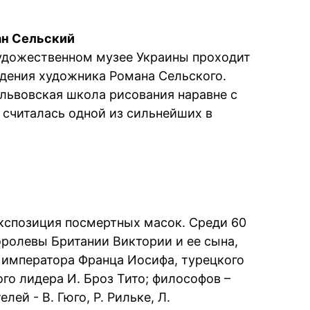
ан Сельский
художественном музее Украины проходит
ждения художника Романа Сельского.
львовская школа рисования наравне с
 считалась одной из сильнейших в
кспозиция посмертных масок. Среди 60
оролевы Британии Виктории и ее сына,
 императора Франца Иосифа, турецкого
го лидера И. Броз Тито; философов –
лей - В. Гюго, Р. Рильке, Л.