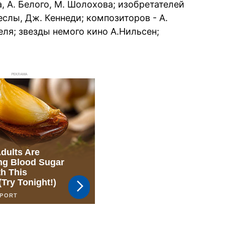
а, А. Белого, М. Шолохова; изобретателей
Теслы, Дж. Кеннеди; композиторов - А.
еля; звезды немого кино А.Нильсен;
РЕКЛАМА