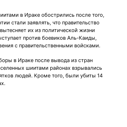
итами в Ираке обострились после того,
ртии стали заявлять, что правительство
вытесняет их из политической жизни
ыступает против боевиков Аль-Каиды,
овения с правительственными войсками.
боры в Ираке после вывода из стран
аселенных шиитами районах взрывались
ятков людей. Кроме того, были убиты 14
х.
book
iber
в Whatsapp
ь в Messenger
ить в LinkedIn