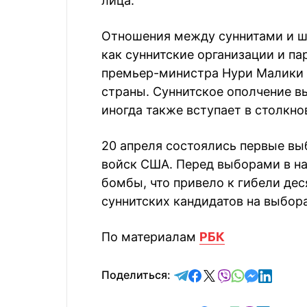
лица.
Отношения между суннитами и ши
как суннитские организации и па
премьер-министра Нури Малики 
страны. Суннитское ополчение в
иногда также вступает в столкн
20 апреля состоялись первые вы
войск США. Перед выборами в н
бомбы, что привело к гибели дес
суннитских кандидатов на выбора
По материалам
РБК
отправить в Telegram
поделиться в Face
поделиться в X
отправить в V
отправить 
отправит
отправ
Поделиться: