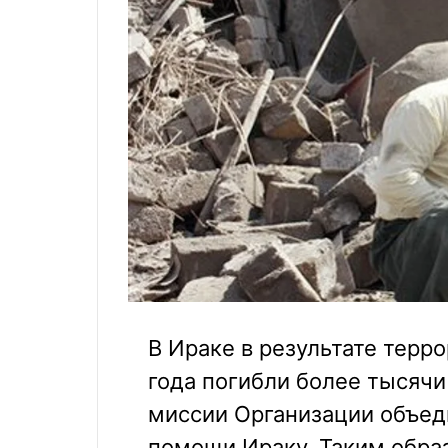
В Ираке в результате терр
года погибли более тысячи
миссии Организации объед
помощи Ираку. Таким обра