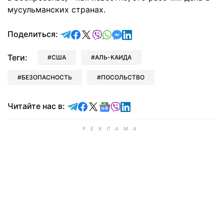
мусульманских странах.
отправить в Telegram
поделиться в Facebook
поделиться в X
отправить в Viber
отправить в Whatsapp
отправить в Messenger
отправить в LinkedIn
Поделиться:
Теги:
США
АЛЬ-КАИДА
БЕЗОПАСНОСТЬ
ПОСОЛЬСТВО
Читайте в Telegram
Читайте в Facebook
Читайте в X
Читайте в Google news
Читайте в Viber
Читайте в LinkedIn
Читайте нас в: