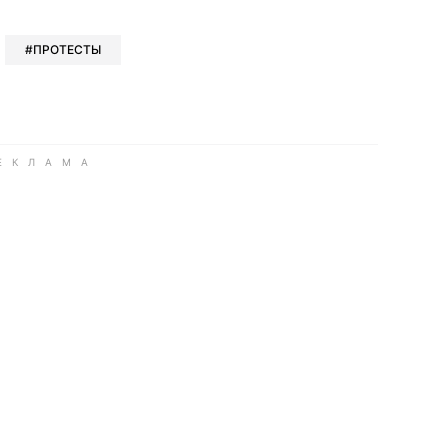
book
iber
в Whatsapp
ь в Messenger
ить в LinkedIn
ПРОТЕСТЫ
ook
Google news
 Viber
е в LinkedIn