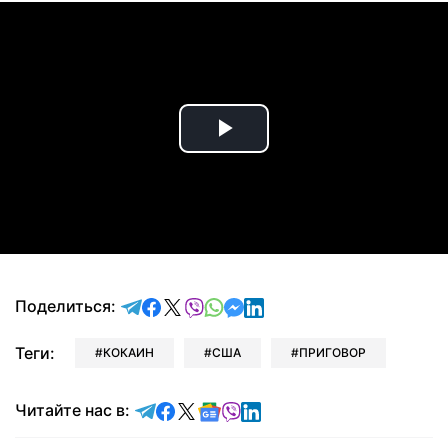
Play
Video
отправить в Telegram
поделиться в Facebook
поделиться в X
отправить в Viber
отправить в Whatsapp
отправить в Messenger
отправить в LinkedIn
Поделиться:
Теги:
КОКАИН
США
ПРИГОВОР
Читайте в Telegram
Читайте в Facebook
Читайте в X
Читайте в Google news
Читайте в Viber
Читайте в LinkedIn
Читайте нас в: