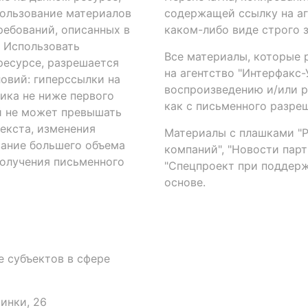
ользование материалов
содержащей ссылку на аге
ребований, описанных в
каком-либо виде строго 
. Использовать
Все материалы, которые 
есурсе, разрешается
на агентство "Интерфакс
овий: гиперссылки на
воспроизведению и/или 
ика не ниже первого
как с письменного разреш
й не может превышать
екста, изменения
Материалы с плашками "Р"
вание большего объема
компаний", "Новости парти
получения письменного
"Спецпроект при поддерж
основе.
 субъектов в сфере
аинки, 26