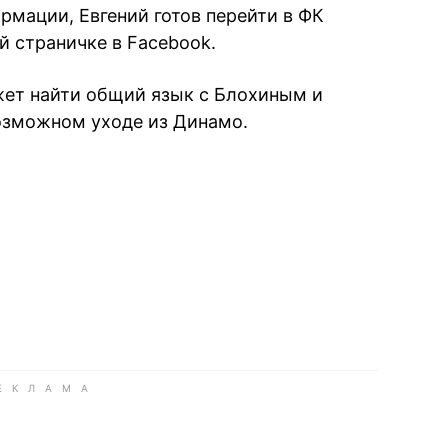
рмации, Евгений готов перейти в ФК
ой страничке в Facebook.
жет найти общий язык с Блохиным и
озможном уходе из Динамо.
book
iber
в Whatsapp
ь в Messenger
ить в LinkedIn
ook
Google news
 Viber
е в LinkedIn