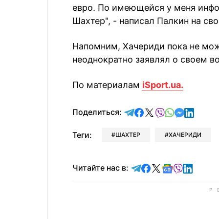
евро. По имеющейся у меня инфо
Шахтер", - написал Палкин на св
Напомним, Хачериди пока не мо
неоднократно заявлял о своем в
По материалам
iSport.ua.
отправить в Telegram
поделиться в Face
поделиться в X
отправить в V
отправить 
отправит
отправ
Поделиться:
Теги:
ШАХТЕР
ХАЧЕРИДИ
Читайте в Telegram
Читайте в Faceb
Читайте в X
Читайте в 
Читайте в
Читайт
Читайте нас в: