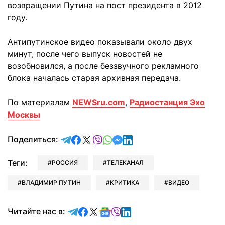
возвращении Путина на пост президента в 2012
году.
Антипутинское видео показывали около двух
минут, после чего выпуск новостей не
возобновился, а после беззвучного рекламного
блока началась старая архивная передача.
По материалам
NEWSru.com
,
Радиостанция Эхо
Москвы
отправить в Telegram
поделиться в Facebook
поделиться в X
отправить в Viber
отправить в Whatsapp
отправить в Messenger
отправить в LinkedIn
Поделиться:
Теги:
РОССИЯ
ТЕЛЕКАНАЛ
ВЛАДИМИР ПУТИН
КРИТИКА
ВИДЕО
Читайте в Telegram
Читайте в Facebook
Читайте в X
Читайте в Google news
Читайте в Viber
Читайте в LinkedIn
Читайте нас в: