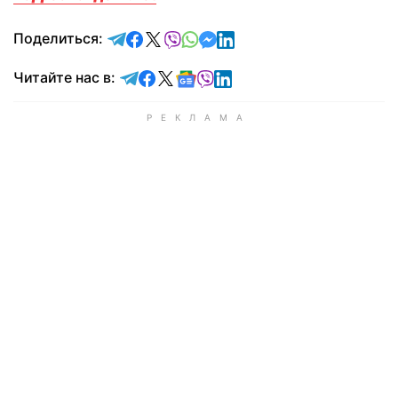
отправить в Telegram
поделиться в Facebook
поделиться в X
отправить в Viber
отправить в Whatsapp
отправить в Messenger
отправить в LinkedIn
Поделиться:
Читайте в Telegram
Читайте в Facebook
Читайте в X
Читайте в Google news
Читайте в Viber
Читайте в LinkedIn
Читайте нас в: