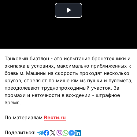
Play
Video
Танковый биатлон - это испытание бронетехники и
экипажа в условиях, максимально приближенных к
боевым. Машины на скорость проходят несколько
кругов, стреляют по мишеням из пушки и пулемета,
преодолевают труднопроходимый участок. За
промахи и неточности в вождении - штрафное
время.
По материалам
Вести.ru
отправить в Telegram
поделиться в Facebook
поделиться в X
отправить в Viber
отправить в Whatsapp
отправить в Messenger
отправить в LinkedIn
Поделиться: