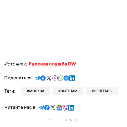
Источник:
Русская служба DW
отправить в Telegram
поделиться в Facebook
поделиться в X
отправить в Viber
отправить в Whatsapp
отправить в Messenger
отправить в LinkedIn
Поделиться:
Теги:
МОСКВА
ВЬЕТНАМ
НЕЛЕГАЛЫ
Читайте в Telegram
Читайте в Facebook
Читайте в X
Читайте в Google news
Читайте в Viber
Читайте в LinkedIn
Читайте нас в: