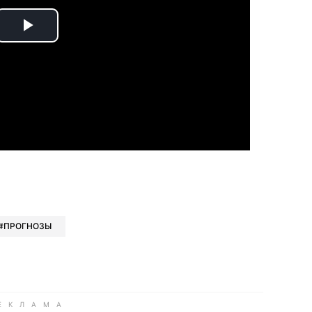
Play
Video
book
iber
в Whatsapp
ь в Messenger
ить в LinkedIn
ПРОГНОЗЫ
ook
Google news
 Viber
е в LinkedIn