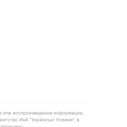
е или воспроизведение информации,
нтство ИнА "Українські Новини", в
запрещены.