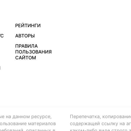
РЕЙТИНГИ
УС
АВТОРЫ
ПРАВИЛА
ПОЛЬЗОВАНИЯ
САЙТОМ
Я
ые на данном ресурсе,
Перепечатка, копировани
ользование материалов
содержащей ссылку на аге
ребований, описанных в
каком-либо виде строго 