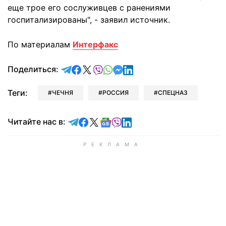
еще трое его сослуживцев с ранениями
госпитализированы", - заявил источник.
По материалам
Интерфакс
отправить в Telegram
поделиться в Facebook
поделиться в X
отправить в Viber
отправить в Whatsapp
отправить в Messenger
отправить в LinkedIn
Поделиться:
Теги:
ЧЕЧНЯ
РОССИЯ
СПЕЦНАЗ
Читайте в Telegram
Читайте в Facebook
Читайте в X
Читайте в Google news
Читайте в Viber
Читайте в LinkedIn
Читайте нас в: