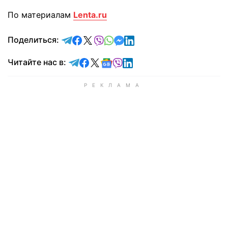
По материалам
Lenta.ru
отправить в Telegram
поделиться в Facebook
поделиться в X
отправить в Viber
отправить в Whatsapp
отправить в Messenger
отправить в LinkedIn
Поделиться:
Читайте в Telegram
Читайте в Facebook
Читайте в X
Читайте в Google news
Читайте в Viber
Читайте в LinkedIn
Читайте нас в: