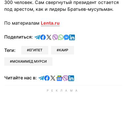
300 человек. Сам свергнутый президент остается
под арестом, как и лидеры Братьев-мусульман.
По материалам
Lenta.ru
отправить в Telegram
поделиться в Facebook
поделиться в X
отправить в Viber
отправить в Whatsapp
отправить в Messenger
отправить в LinkedIn
Поделиться:
Теги:
ЕГИПЕТ
КАИР
МОХАММЕД МУРСИ
Читайте в Telegram
Читайте в Facebook
Читайте в X
Читайте в Google news
Читайте в Viber
Читайте в LinkedIn
Читайте нас в: