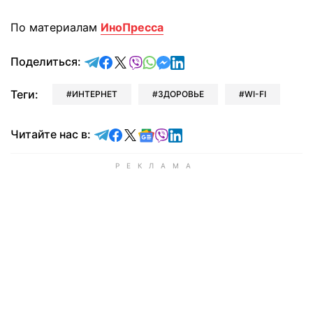
По материалам
ИноПресса
отправить в Telegram
поделиться в Facebook
поделиться в X
отправить в Viber
отправить в Whatsapp
отправить в Messenger
отправить в LinkedIn
Поделиться:
Теги:
ИНТЕРНЕТ
ЗДОРОВЬЕ
WI-FI
Читайте в Telegram
Читайте в Facebook
Читайте в X
Читайте в Google news
Читайте в Viber
Читайте в LinkedIn
Читайте нас в: