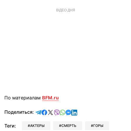
ВІДЕО ДНЯ
По материалам
BFM.ru
отправить в Telegram
поделиться в Facebook
поделиться в X
отправить в Viber
отправить в Whatsapp
отправить в Messenger
отправить в LinkedIn
Поделиться:
Теги:
АКТЕРЫ
СМЕРТЬ
ГОРЫ