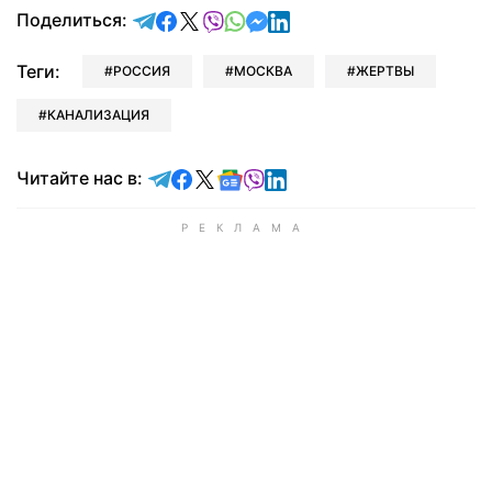
отправить в Telegram
поделиться в Facebook
поделиться в X
отправить в Viber
отправить в Whatsapp
отправить в Messenger
отправить в LinkedIn
Поделиться:
Теги:
РОССИЯ
МОСКВА
ЖЕРТВЫ
КАНАЛИЗАЦИЯ
Читайте в Telegram
Читайте в Facebook
Читайте в X
Читайте в Google news
Читайте в Viber
Читайте в LinkedIn
Читайте нас в: