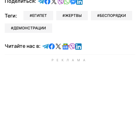
отправить в Telegram
поделиться в Facebook
поделиться в X
отправить в Viber
отправить в Whatsapp
отправить в Messenger
отправить в LinkedIn
Поделиться:
Теги:
ЕГИПЕТ
ЖЕРТВЫ
БЕСПОРЯДКИ
ДЕМОНСТРАЦИИ
Читайте в Telegram
Читайте в Facebook
Читайте в X
Читайте в Google news
Читайте в Viber
Читайте в LinkedIn
Читайте нас в: