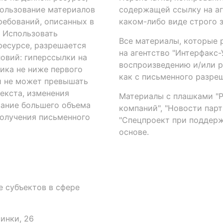
ользование материалов
содержащей ссылку на аге
ребований, описанных в
каком-либо виде строго 
. Использовать
Все материалы, которые 
есурсе, разрешается
на агентство "Интерфакс
овий: гиперссылки на
воспроизведению и/или 
ика не ниже первого
как с письменного разреш
й не может превышать
екста, изменения
Материалы с плашками "Р"
вание большего объема
компаний", "Новости парти
получения письменного
"Спецпроект при поддерж
основе.
 субъектов в сфере
аинки, 26