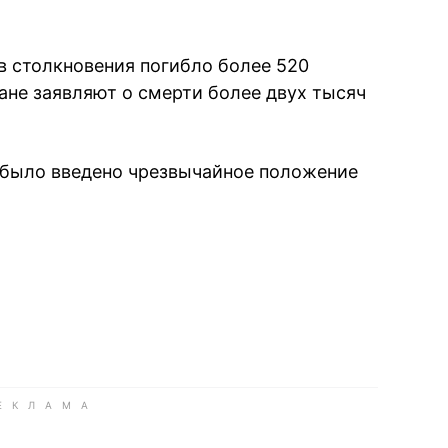
 столкновения погибло более 520
ане заявляют о смерти более двух тысяч
е было введено чрезвычайное положение
book
iber
в Whatsapp
ь в Messenger
ить в LinkedIn
ook
Google news
 Viber
е в LinkedIn