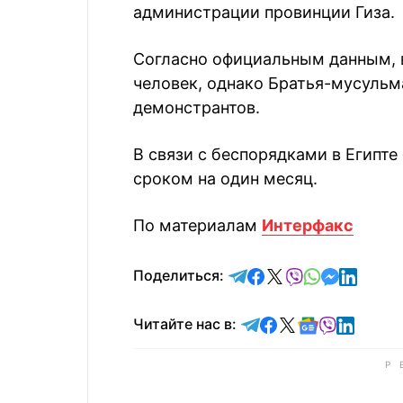
администрации провинции Гиза.
Согласно официальным данным, в
человек, однако Братья-мусульм
демонстрантов.
В связи с беспорядками в Египт
сроком на один месяц.
По материалам
Интерфакс
отправить в Telegram
поделиться в Face
поделиться в X
отправить в V
отправить 
отправит
отправ
Поделиться:
Читайте в Telegram
Читайте в Faceb
Читайте в X
Читайте в 
Читайте в
Читайт
Читайте нас в: