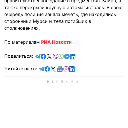
правительственное здание в предместьях Каира, а
также перекрыли крупную автомагистраль. В свою
очередь полиция заняла мечеть, где находились
сторонники Мурси и тела погибших в
столкновениях.
По материалам
РИА Новости
отправить в Telegram
поделиться в Facebook
поделиться в X
отправить в Viber
отправить в Whatsapp
отправить в Messenger
отправить в LinkedIn
Поделиться:
Читайте в Telegram
Читайте в Facebook
Читайте в X
Читайте в Google news
Читайте в Viber
Читайте в LinkedIn
Читайте нас в: