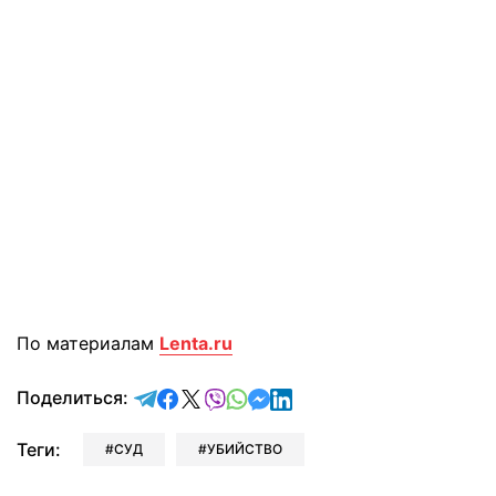
По материалам
Lenta.ru
отправить в Telegram
поделиться в Facebook
поделиться в X
отправить в Viber
отправить в Whatsapp
отправить в Messenger
отправить в LinkedIn
Поделиться:
Теги:
СУД
УБИЙСТВО