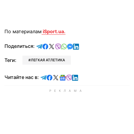
По материалам
iSport.ua.
отправить в Telegram
поделиться в Facebook
поделиться в X
отправить в Viber
отправить в Whatsapp
отправить в Messenger
отправить в LinkedIn
Поделиться:
Теги:
ЛЕГКАЯ АТЛЕТИКА
Читайте в Telegram
Читайте в Facebook
Читайте в X
Читайте в Google news
Читайте в Viber
Читайте в LinkedIn
Читайте нас в: