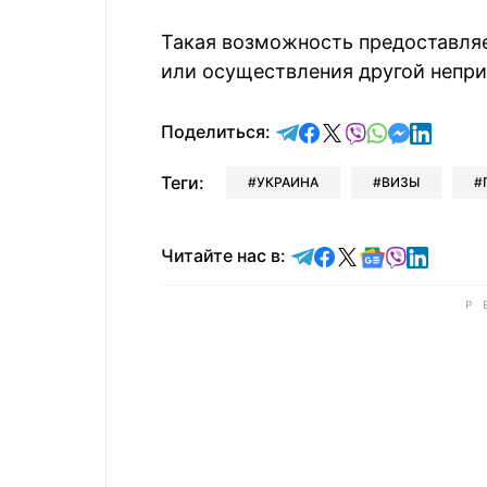
Такая возможность предоставляе
или осуществления другой непри
отправить в Telegram
поделиться в Face
поделиться в X
отправить в V
отправить 
отправит
отправ
Поделиться:
Теги:
УКРАИНА
ВИЗЫ
Читайте в Telegram
Читайте в Faceb
Читайте в X
Читайте в 
Читайте в
Читайт
Читайте нас в: