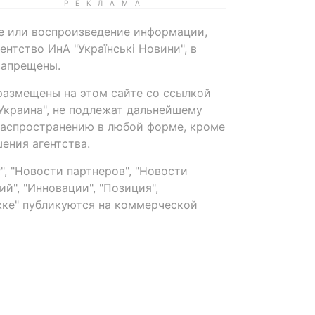
е или воспроизведение информации,
нтство ИнА "Українські Новини", в
запрещены.
размещены на этом сайте со ссылкой
-Украина", не подлежат дальнейшему
распространению в любой форме, кроме
ения агентства.
, "Новости партнеров", "Новости
й", "Инновации", "Позиция",
ке" публикуются на коммерческой