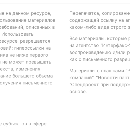
ые на данном ресурсе,
Перепечатка, копировани
ользование материалов
содержащей ссылку на аге
ребований, описанных в
каком-либо виде строго 
. Использовать
Все материалы, которые 
есурсе, разрешается
на агентство "Интерфакс
овий: гиперссылки на
воспроизведению и/или 
ика не ниже первого
как с письменного разреш
й не может превышать
екста, изменения
Материалы с плашками "Р"
вание большего объема
компаний", "Новости парти
получения письменного
"Спецпроект при поддерж
основе.
 субъектов в сфере