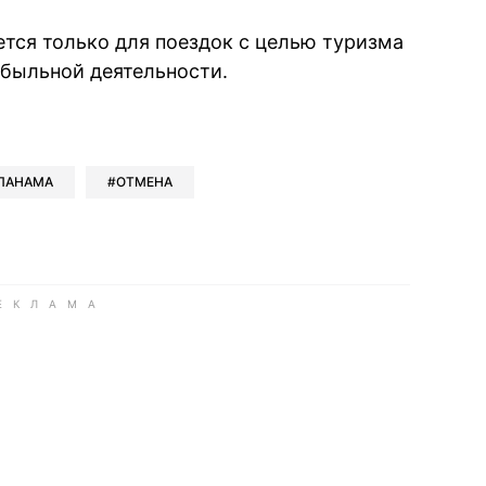
тся только для поездок с целью туризма
быльной деятельности.
book
iber
в Whatsapp
ь в Messenger
ить в LinkedIn
ПАНАМА
ОТМЕНА
ook
Google news
 Viber
е в LinkedIn