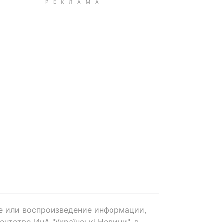
е или воспроизведение информации,
нтство ИнА "Українські Новини", в