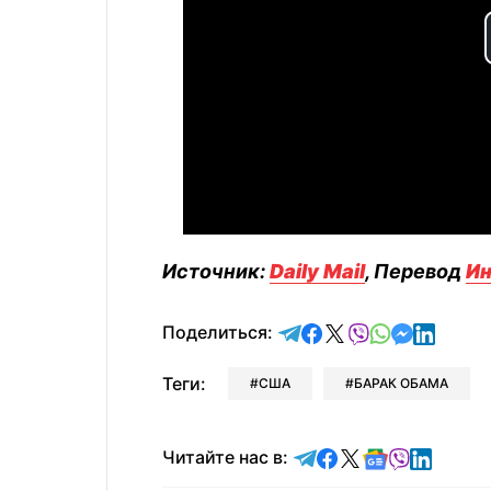
Источник:
Daily Mail
, Перевод
И
отправить в Telegram
поделиться в Face
поделиться в X
отправить в V
отправить 
отправит
отправ
Поделиться:
Теги:
США
БАРАК ОБАМА
Читайте в Telegram
Читайте в Faceb
Читайте в X
Читайте в 
Читайте в
Читайт
Читайте нас в: