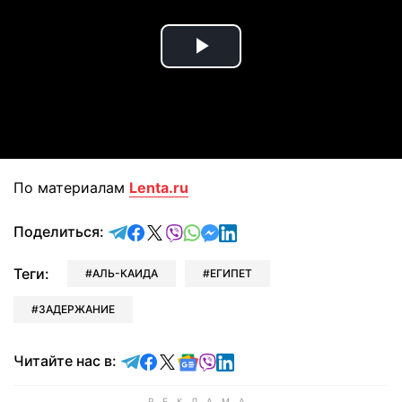
Play
Video
По материалам
Lenta.ru
отправить в Telegram
поделиться в Facebook
поделиться в X
отправить в Viber
отправить в Whatsapp
отправить в Messenger
отправить в LinkedIn
Поделиться:
Теги:
АЛЬ-КАИДА
ЕГИПЕТ
ЗАДЕРЖАНИЕ
Читайте в Telegram
Читайте в Facebook
Читайте в X
Читайте в Google news
Читайте в Viber
Читайте в LinkedIn
Читайте нас в: